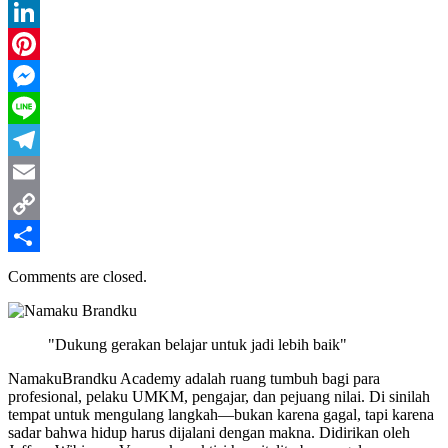
WhatsApp
LinkedIn
Pinterest
Messenger
Line
Telegram
Email
Copy
Link
Share
Comments are closed.
"Dukung gerakan belajar untuk jadi lebih baik"
NamakuBrandku Academy adalah ruang tumbuh bagi para
profesional, pelaku UMKM, pengajar, dan pejuang nilai. Di sinilah
tempat untuk mengulang langkah—bukan karena gagal, tapi karena
sadar bahwa hidup harus dijalani dengan makna. Didirikan oleh