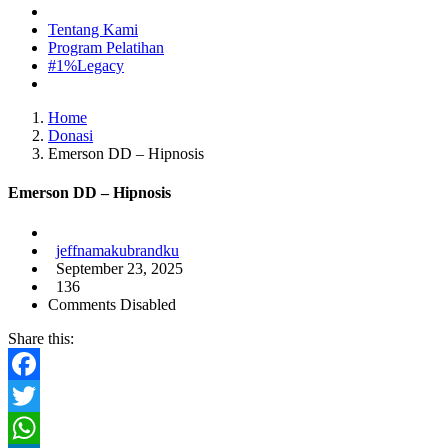
Tentang Kami
Program Pelatihan
#1%Legacy
Home
Donasi
Emerson DD – Hipnosis
Emerson DD – Hipnosis
jeffnamakubrandku
September 23, 2025
136
Comments Disabled
Share this:
Facebook
Twitter