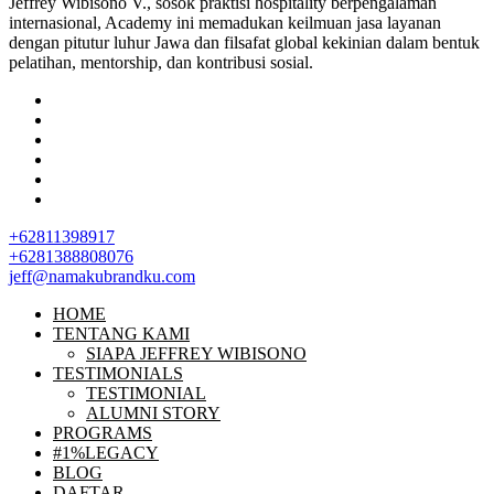
Jeffrey Wibisono V., sosok praktisi hospitality berpengalaman
internasional, Academy ini memadukan keilmuan jasa layanan
dengan pitutur luhur Jawa dan filsafat global kekinian dalam bentuk
pelatihan, mentorship, dan kontribusi sosial.
+62811398917
+6281388808076
jeff@namakubrandku.com
HOME
TENTANG KAMI
SIAPA JEFFREY WIBISONO
TESTIMONIALS
TESTIMONIAL
ALUMNI STORY
PROGRAMS
#1%LEGACY
BLOG
DAFTAR