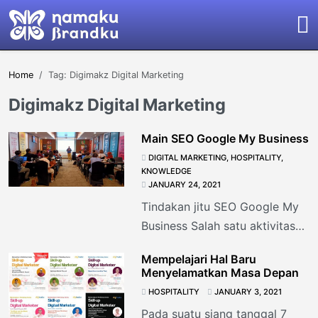
Home
Tag: Digimakz Digital Marketing
Digimakz Digital Marketing
Main SEO Google My Business
DIGITAL MARKETING
,
HOSPITALITY
,
KNOWLEDGE
JANUARY 24, 2021
Tindakan jitu SEO Google My
Business Salah satu aktivitas
saya sehari-hari adalah
Mempelajari Hal Baru
membangun teamwork dengan
Menyelamatkan Masa Depan
Google My Business (GMB).
HOSPITALITY
JANUARY 3, 2021
Saya
Pada suatu siang tanggal 7