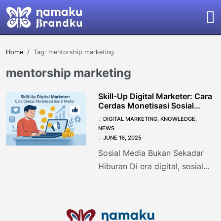
Home
Tag: mentorship marketing
mentorship marketing
Skill-Up Digital Marketer: Cara
Cerdas Monetisasi Sosial
Media
DIGITAL MARKETING
,
KNOWLEDGE
,
NEWS
JUNE 16, 2025
Sosial Media Bukan Sekadar
Hiburan Di era digital, sosial
media telah bertransformasi
dari sekadar tempat berbagi
foto liburan menjadi mesin