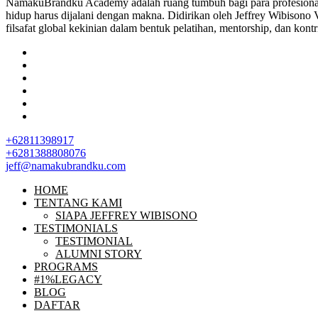
NamakuBrandku Academy adalah ruang tumbuh bagi para profesional,
hidup harus dijalani dengan makna. Didirikan oleh Jeffrey Wibisono 
filsafat global kekinian dalam bentuk pelatihan, mentorship, dan kontri
+62811398917
+6281388808076
jeff@namakubrandku.com
HOME
TENTANG KAMI
SIAPA JEFFREY WIBISONO
TESTIMONIALS
TESTIMONIAL
ALUMNI STORY
PROGRAMS
#1%LEGACY
BLOG
DAFTAR