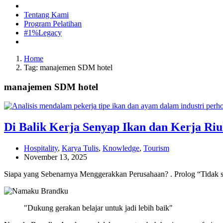
Tentang Kami
Program Pelatihan
#1%Legacy
Home
Tag: manajemen SDM hotel
manajemen SDM hotel
Di Balik Kerja Senyap Ikan dan Kerja Ri
Hospitality
,
Karya Tulis
,
Knowledge
,
Tourism
November 13, 2025
Siapa yang Sebenarnya Menggerakkan Perusahaan? . Prolog “Tidak sem
"Dukung gerakan belajar untuk jadi lebih baik"