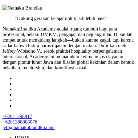
"Dukung gerakan belajar untuk jadi lebih baik"
NamakuBrandku Academy adalah ruang tumbuh bagi para
profesional, pelaku UMKM, pengajar, dan pejuang nilai. Di sinilah
tempat untuk mengulang langkah—bukan karena gagal, tapi karena
sadar bahwa hidup harus dijalani dengan makna. Didirikan oleh
Jeffrey Wibisono V., sosok praktisi hospitality berpengalaman
internasional, Academy ini memadukan keilmuan jasa layanan
dengan pitutur luhur Jawa dan filsafat global kekinian dalam bentuk
pelatihan, mentorship, dan kontribusi sosial.
+62811398917
+6281388808076
jeff@namakubrandku.com
HOME