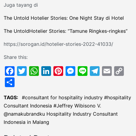
Juga tayang di
The Untold Hotelier Stories: One Night Stay di Hotel
The UntoldHotelier Stories: “Tamune Ringkes-ringkes”
https://sorogan.id/hotelier-stories-2022-41033/
Share this:
Facebook
Twitter
WhatsApp
LinkedIn
Pinterest
Messenger
Line
Telegr
Emai
Co
Li
Share
TAGS:
consultant for hospitality industry
hospitality
Consultant Indonesia
Jeffrey Wibisono V.
@namakubrandku Hospitality Industry Consultant
Indonesia in Malang