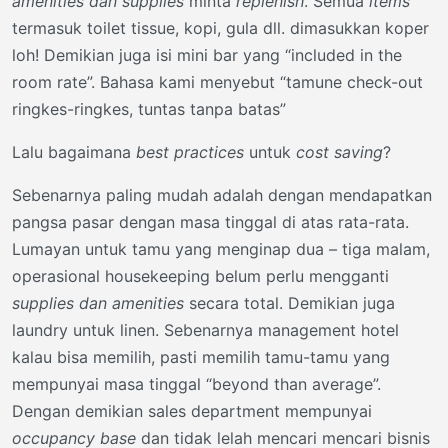
amenities dan supplies
minta
replenish
. Semua
items
termasuk toilet tissue, kopi, gula dll. dimasukkan koper
loh! Demikian juga isi mini bar yang “included in the
room rate”. Bahasa kami menyebut “tamune check-out
ringkes-ringkes, tuntas tanpa batas”
Lalu bagaimana
best practices
untuk
cost saving
?
Sebenarnya paling mudah adalah dengan mendapatkan
pangsa pasar dengan masa tinggal di atas rata-rata.
Lumayan untuk tamu yang menginap dua – tiga malam,
operasional housekeeping belum perlu mengganti
supplies dan amenities
secara total. Demikian juga
laundry untuk linen. Sebenarnya management hotel
kalau bisa memilih, pasti memilih tamu-tamu yang
mempunyai masa tinggal “beyond than average”.
Dengan demikian sales department mempunyai
occupancy base
dan tidak lelah mencari mencari bisnis