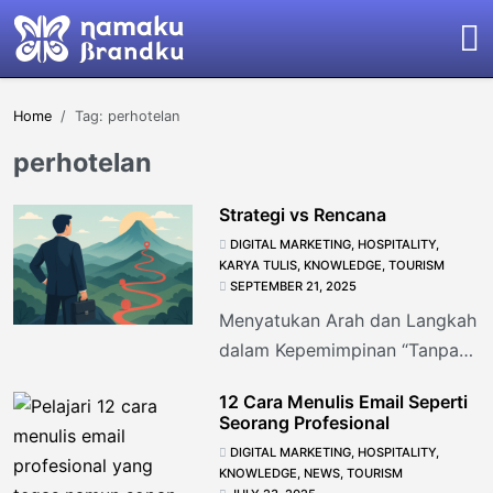
Home
Tag: perhotelan
perhotelan
Strategi vs Rencana
DIGITAL MARKETING
,
HOSPITALITY
,
KARYA TULIS
,
KNOWLEDGE
,
TOURISM
SEPTEMBER 21, 2025
Menyatukan Arah dan Langkah
dalam Kepemimpinan “Tanpa
arah yang jelas, rencana hanya
12 Cara Menulis Email Seperti
sekadar aktivitas. Tanpa
Seorang Profesional
rencana yang konkret, strategi
DIGITAL MARKETING
,
HOSPITALITY
,
hanya
KNOWLEDGE
,
NEWS
,
TOURISM