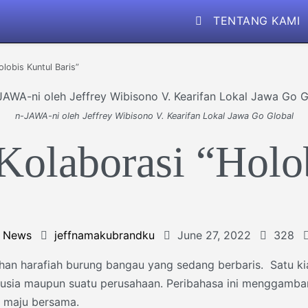
TENTANG KAMI
lobis Kuntul Baris”
n-JAWA-ni oleh Jeffrey Wibisono V. Kearifan Lokal Jawa Go Global
Kolaborasi “Holo
,
News
jeffnamakubrandku
June 27, 2022
328
an harafiah burung bangau yang sedang berbaris. Satu k
sia maupun suatu perusahaan. Peribahasa ini menggamba
 maju bersama.