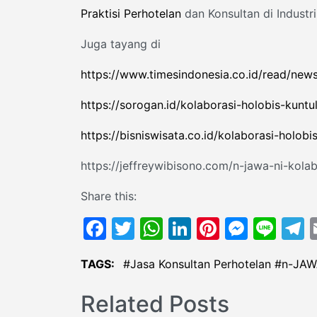
Praktisi Perhotelan
dan Konsultan di Industri
Juga tayang di
https://www.timesindonesia.co.id/read/news
https://sorogan.id/kolaborasi-holobis-kuntu
https://bisniswisata.co.id/kolaborasi-holobi
https://jeffreywibisono.com/n-jawa-ni-kolab
Share this:
Facebook
Twitter
WhatsApp
LinkedIn
Pinterest
Messe
Lin
T
TAGS:
Jasa Konsultan Perhotelan
n-JAW
Related Posts