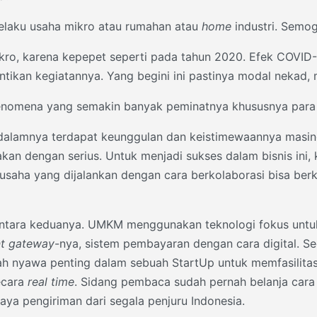
pelaku usaha mikro atau rumahan atau
home
industri. Semo
ro, karena kepepet seperti pada tahun 2020. Efek COVID-1
ikan kegiatannya. Yang begini ini pastinya modal nekad, m
enomena yang semakin banyak peminatnya khususnya par
dalamnya terdapat keunggulan dan keistimewaannya masin
an dengan serius. Untuk menjadi sukses dalam bisnis ini, 
usaha yang dijalankan dengan cara berkolaborasi bisa be
antara keduanya. UMKM menggunakan teknologi fokus unt
t gateway
-nya, sistem pembayaran dengan cara digital. 
lah nyawa penting dalam sebuah StartUp untuk memfasilitas
cara
real time
. Sidang pembaca sudah pernah belanja cara
iaya pengiriman dari segala penjuru Indonesia.