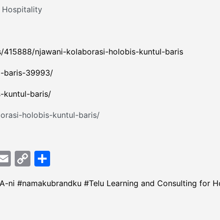
 Hospitality
/415888/njawani-kolaborasi-holobis-kuntul-baris
l-baris-39993/
s-kuntul-baris/
orasi-holobis-kuntul-baris/
nger
e
elegram
Email
Copy
Share
Link
A-ni
namakubrandku
Telu Learning and Consulting for Ho