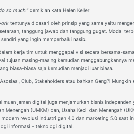
 do so much.”
demikian kata Helen Keller
work
tentunya didasari oleh prinsip yang sama yaitu meng
esetaraan, tanggung jawab dan tanggung gugat. Modal terp
 sendiri yang ingin memperbaiki nasib.
alam kerja tim untuk menggapai visi secara bersama-sam
ai tujuan masing-masing kemudian menggabungkannya menja
g biasa-biasa saja kemudian menjadi luar biasa.
Asosiasi, Club, Stakeholders atau bahkan Geng?! Mungkin s
Keilmuan jaman digital juga menjamurkan bisnis independen
, dan Menengah (UMKM) dan, Usaha Kecil dan Menengah (UK
modern revolusi industri gen 4.0 dan marketing 5.0 saat in
ogi informasi – teknologi digital.