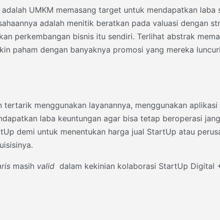
ya adalah UMKM memasang target untuk mendapatkan laba s
haannya adalah menitik beratkan pada valuasi dengan stra
nkan perkembangan bisnis itu sendiri. Terlihat abstrak m
akin paham dengan banyaknya promosi yang mereka luncu
 tertarik menggunakan layanannya, menggunakan aplikasi d
mendapatkan laba keuntungan agar bisa tetap beroperasi jan
artUp demi untuk menentukan harga jual StartUp atau perus
isisinya.
ris
masih
valid
dalam kekinian kolaborasi StartUp Digita