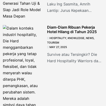
Laku Ing Sasmita, Amrih
Lantip: Jurus Kepekaan
Spiritual untuk Membentuk
Generasi Tahan Uji & Siap Jadi
Diam-Diam Ribuan Pekerja
Role Model Masa Depan
Hotel Hilang di Tahun 2025
HOSPITALITY
,
KNOWLEDGE
,
NEWS
,
TOURISM
MAY 27, 2025
Survive atau Tersingkir? Die
Hard Hospitality Warriors dan
Jurus Bertahan di Era
Pemangkasan Tak Terucap
Ada Krisis yang Tak
Diumumkan