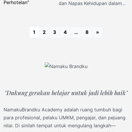
dan Napas Kehidupan dalam
Industri Pariwisata dan
Perhotelan” Serat Centhini
bukan hanya kitab
1
2
3
4
…
8
»
kesusastraan erotik yang
"Dukung gerakan belajar untuk jadi lebih baik"
NamakuBrandku Academy adalah ruang tumbuh bagi
para profesional, pelaku UMKM, pengajar, dan pejuang
nilai. Di sinilah tempat untuk mengulang langkah—