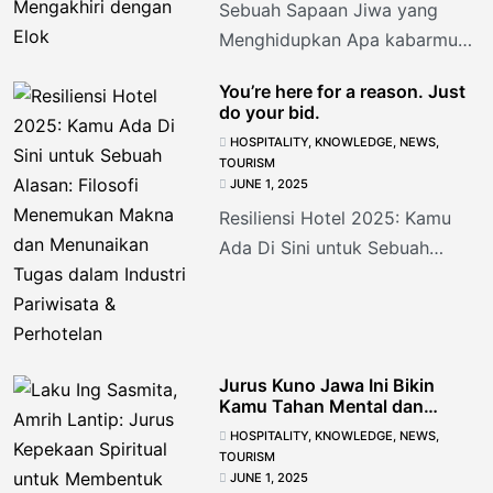
Sebuah Sapaan Jiwa yang
Menghidupkan Apa kabarmu
hari ini? Bukan hanya kalimat
You’re here for a reason. Just
pembuka, tapi adalah
do your bid.
jembatan untuk menyelami
HOSPITALITY
,
KNOWLEDGE
,
NEWS
,
emosi terdalam
TOURISM
JUNE 1, 2025
Resiliensi Hotel 2025: Kamu
Ada Di Sini untuk Sebuah
Alasan: Filosofi Menemukan
Makna dan Menunaikan Tugas
dalam Industri Pariwisata &
Jurus Kuno Jawa Ini Bikin
Kamu Tahan Mental dan
Disayang Atasan
HOSPITALITY
,
KNOWLEDGE
,
NEWS
,
TOURISM
JUNE 1, 2025