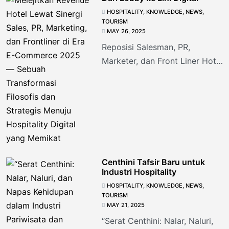
Manager” Dua Jalan, Satu
HOSPITALITY
,
KNOWLEDGE
,
NEWS
,
Tanggung
TOURISM
MAY 26, 2025
Reposisi Salesman, PR,
Marketer, dan Front Liner Hotel
di Era Social Commerce 2025
“Success in hospitality doesn’t
come from selling
Centhini Tafsir Baru untuk
Industri Hospitality
HOSPITALITY
,
KNOWLEDGE
,
NEWS
,
TOURISM
MAY 21, 2025
“Serat Centhini: Nalar, Naluri,