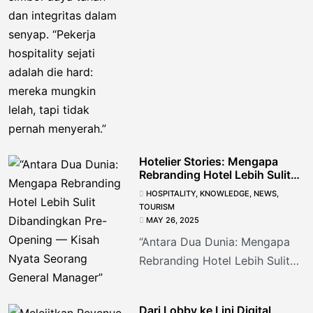
Hotelier Stories: Mengapa
Rebranding Hotel Lebih Sulit
Dibandingkan Pre-Opening?
HOSPITALITY
,
KNOWLEDGE
,
NEWS
,
TOURISM
MAY 26, 2025
“Antara Dua Dunia: Mengapa
Rebranding Hotel Lebih Sulit
Dibandingkan Pre-Opening —
Kisah Nyata Seorang General
Dari Lobby ke Lini Digital