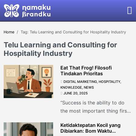
Home
Tag: Telu Learning and Consulting for Hospitality Industry
Telu Learning and Consulting for
Hospitality Industry
Eat That Frog! Filosofi
Tindakan Prioritas
DIGITAL MARKETING
,
HOSPITALITY
,
KNOWLEDGE
,
NEWS
JUNE 20, 2025
“Success is the ability to do
the most important thing first,
even when you don’t feel like
Ketidaktepatan Kecil yang
it.” Katak di
Dibiarkan: Bom Waktu