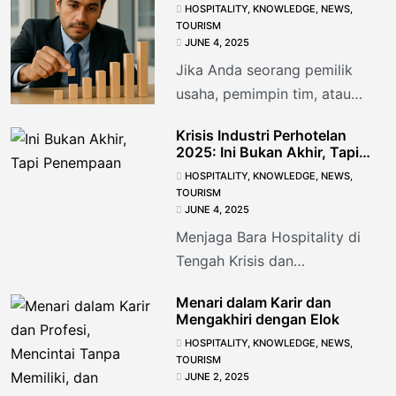
Organisasi
HOSPITALITY
,
KNOWLEDGE
,
NEWS
,
TOURISM
JUNE 4, 2025
Jika Anda seorang pemilik
usaha, pemimpin tim, atau
penggerak industri pariwisata
Krisis Industri Perhotelan
dan perhotelan — artikel ini
2025: Ini Bukan Akhir, Tapi
bukan sekadar pengingat. Ini
Penempaan
HOSPITALITY
,
KNOWLEDGE
,
NEWS
,
TOURISM
JUNE 4, 2025
Menjaga Bara Hospitality di
Tengah Krisis dan
Ketidakmampuan Korporasi
Menari dalam Karir dan
“Bagaimana jika saat terendah
Mengakhiri dengan Elok
ini bukan akhir, melainkan
HOSPITALITY
,
KNOWLEDGE
,
NEWS
,
ujian?”“Bagaimana jika
TOURISM
JUNE 2, 2025
keterlambatan