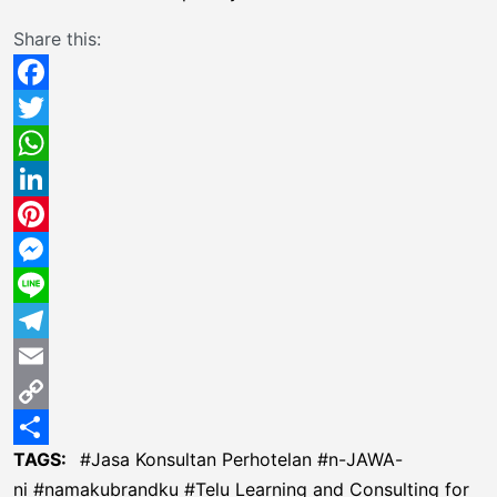
Share this:
Facebook
Twitter
WhatsApp
LinkedIn
Pinterest
Messenger
Line
Telegram
Email
Copy
TAGS:
Jasa Konsultan Perhotelan
n-JAWA-
Link
Share
ni
namakubrandku
Telu Learning and Consulting for