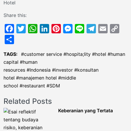
Share this:
Facebook
Twitter
WhatsApp
LinkedIn
Pinterest
Messenger
Line
Telegr
Emai
Co
Li
Share
TAGS:
customer service
hospita;lity
hotel
human
capital
human
resources
Indonesia
investor
konsultan
hotel
manajemen hotel
middle
school
restaurant
SDM
Related Posts
Keberanian yang Tertata