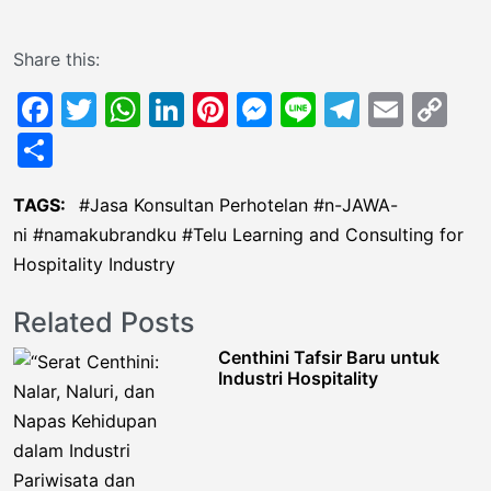
Share this:
Facebook
Twitter
WhatsApp
LinkedIn
Pinterest
Messenger
Line
Telegr
Emai
Co
Li
Share
TAGS:
Jasa Konsultan Perhotelan
n-JAWA-
ni
namakubrandku
Telu Learning and Consulting for
Hospitality Industry
Related Posts
Centhini Tafsir Baru untuk
Industri Hospitality