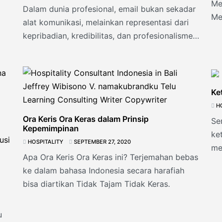
Me
Dalam dunia profesional, email bukan sekadar
Me
alat komunikasi, melainkan representasi dari
Ad
kepribadian, kredibilitas, dan profesionalisme
Anda. Cara Anda menulis email
Ke
H
Ora Keris Ora Keras dalam Prinsip
Se
Kepemimpinan
ke
HOSPITALITY
SEPTEMBER 27, 2020
me
Apa Ora Keris Ora Keras ini? Terjemahan bebas
la
ke dalam bahasa Indonesia secara harafiah
se
bisa diartikan Tidak Tajam Tidak Keras.
u