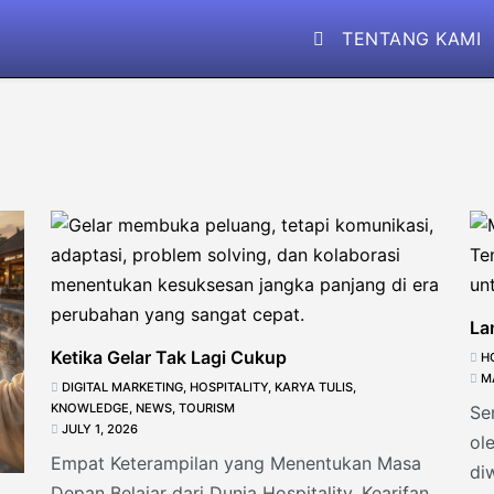
TENTANG KAMI
La
Ketika Gelar Tak Lagi Cukup
H
M
DIGITAL MARKETING
,
HOSPITALITY
,
KARYA TULIS
,
KNOWLEDGE
,
NEWS
,
TOURISM
Se
JULY 1, 2026
ol
Empat Keterampilan yang Menentukan Masa
di
Depan Belajar dari Dunia Hospitality, Kearifan