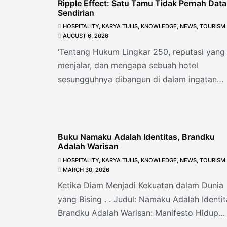
Ripple Effect: Satu Tamu Tidak Pernah Dat
Sendirian
HOSPITALITY
,
KARYA TULIS
,
KNOWLEDGE
,
NEWS
,
TOURISM
AUGUST 6, 2026
‘Tentang Hukum Lingkar 250, reputasi yang
menjalar, dan mengapa sebuah hotel
sesungguhnya dibangun di dalam ingatan
manusia” . Hujan turun
Buku Namaku Adalah Identitas, Brandku
Adalah Warisan
HOSPITALITY
,
KARYA TULIS
,
KNOWLEDGE
,
NEWS
,
TOURISM
MARCH 30, 2026
Ketika Diam Menjadi Kekuatan dalam Dunia
yang Bising . . Judul: Namaku Adalah Identit
Brandku Adalah Warisan: Manifesto Hidup
Seorang