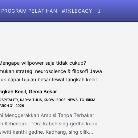
PROGRAM PELATIHAN
#1%LEGACY
ngkah Kecil, Gema Besar
OSPITALITY
,
KARYA TULIS
,
KNOWLEDGE
,
NEWS
,
TOURISM
ARCH 31, 2026
ni Menggerakkan Ambisi Tanpa Terbakar
eh Kehendak . “Ora kabeh sing gedhe kudu
wiwiti kanthi gedhe. Kadhang, sing cilik