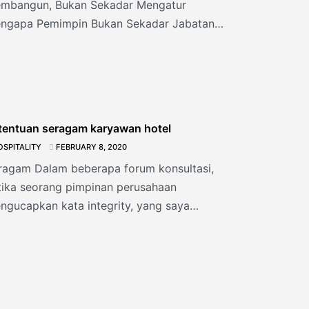
mbangun, Bukan Sekadar Mengatur
ngapa Pemimpin Bukan Sekadar Jabatan
a satu momen yang tak pernah saya
tentuan seragam karyawan hotel
OSPITALITY
FEBRUARY 8, 2020
ragam Dalam beberapa forum konsultasi,
tika seorang pimpinan perusahaan
ngucapkan kata integrity, yang saya
kukan pertama kali adalah memperhatikan
ragam