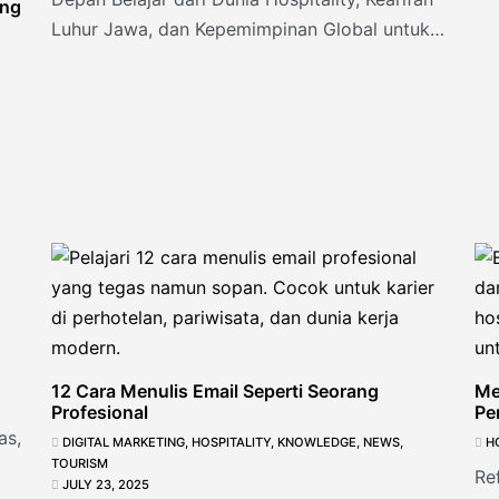
ang
na
Luhur Jawa, dan Kepemimpinan Global untuk
Tetap Relevan di
12 Cara Menulis Email Seperti Seorang
Me
Profesional
Pe
as,
DIGITAL MARKETING
,
HOSPITALITY
,
KNOWLEDGE
,
NEWS
,
H
TOURISM
Re
JULY 23, 2025